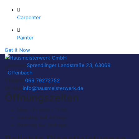
Carpenter
Painter
Get It Now
Adresse
Sprendlinger Landstraße 23, 63069
Offenbach
Telefon
069 79272752
E-Mail
­info@hausmeisterwerk.de
Öffnungszeiten
Mon - Fr
9:00 – 17:00
Samstag
Auf Anfrage
Sonntag
Auf Anfrage